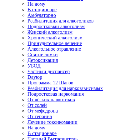
На дому
В стационаре
Амбулаторно
Реабилитация для алкоголиков
Подростковый алкоголизм
Женский алкоголизм
Хронический алкоголизм
Принудительное лечение
Алкогольное отравление
Снятие ломки
Детоксикация
УБОД
Частный диспансер
Daytop
Программа 12 Шагов
Реабилитация для наркозависимых
Подростковая наркомания
От лёгких наркотиков
От солей
От мефедрона
От героина
Лечение токсикомании
На дому
В стационаре
Частный Вытрезвитель