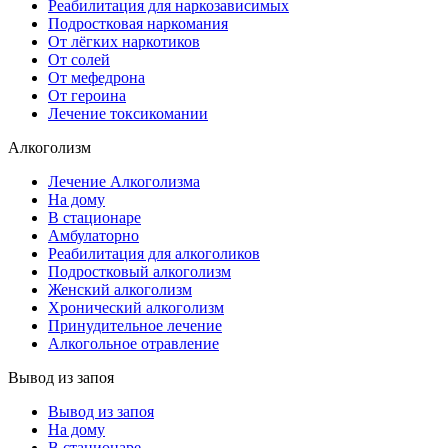
Реабилитация для наркозависимых
Подростковая наркомания
От лёгких наркотиков
От солей
От мефедрона
От героина
Лечение токсикомании
Алкоголизм
Лечение Алкоголизма
На дому
В стационаре
Амбулаторно
Реабилитация для алкоголиков
Подростковый алкоголизм
Женский алкоголизм
Хронический алкоголизм
Принудительное лечение
Алкогольное отравление
Вывод из запоя
Вывод из запоя
На дому
В стационаре