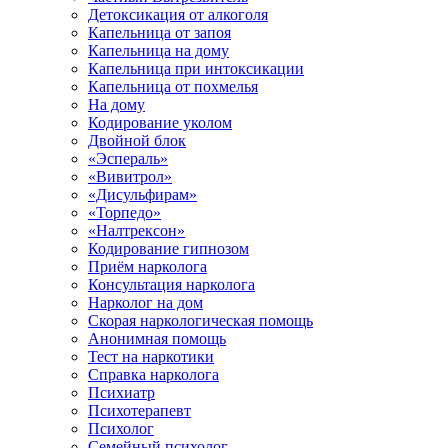
Детоксикация от алкоголя
Капельница от запоя
Капельница на дому
Капельница при интоксикации
Капельница от похмелья
На дому
Кодирование уколом
Двойной блок
«Эспераль»
«Вивитрол»
«Дисульфирам»
«Торпедо»
«Налтрексон»
Кодирование гипнозом
Приём нарколога
Консультация нарколога
Нарколог на дом
Скорая наркологическая помощь
Анонимная помощь
Тест на наркотики
Справка нарколога
Психиатр
Психотерапевт
Психолог
Семейный психолог