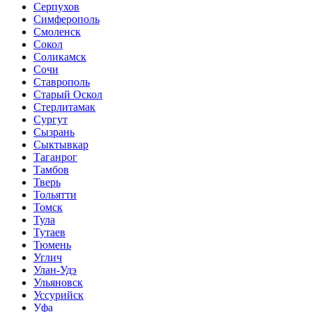
Серпухов
Симферополь
Смоленск
Сокол
Соликамск
Сочи
Ставрополь
Старый Оскол
Стерлитамак
Сургут
Сызрань
Сыктывкар
Таганрог
Тамбов
Тверь
Тольятти
Томск
Тула
Тутаев
Тюмень
Углич
Улан-Удэ
Ульяновск
Уссурийск
Уфа