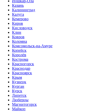
Йошкар-Ола
Казань
Калининград
Калуга
Кемерово
Киров
Кисловодск
Клин
Ковров
Коломна
Комсомольск-на-Амуре
Копейск
Королёв
Кострома
Красногорск
Краснодар
Красноярск
Крым
Кузнецк
Курган
Курск
Липетск
Люберцы
Магнитогорск
Майкоп