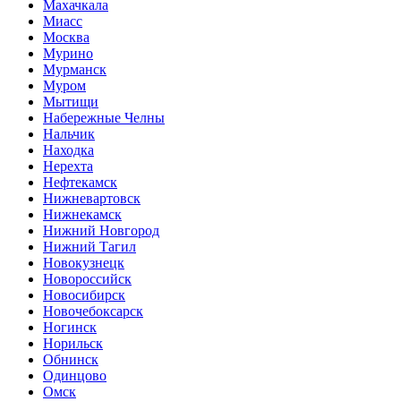
Махачкала
Миасс
Москва
Мурино
Мурманск
Муром
Мытищи
Набережные Челны
Нальчик
Находка
Нерехта
Нефтекамск
Нижневартовск
Нижнекамск
Нижний Новгород
Нижний Тагил
Новокузнецк
Новороссийск
Новосибирск
Новочебоксарск
Ногинск
Норильск
Обнинск
Одинцово
Омск