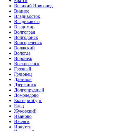
Братск
Великий Новгород
Видное
Владивосток
Владикавказ
Владимир
Волгоград
Волгодонск
Волгореченск
Волжский
Вологда
Воронеж
Воскресенск
Грозный
Грязовец
Данилов
Дзержинск
Долгопрудный
Домодедово
Екатеринбург
Елец
Жуковский
Иваново
Ижевск
Иркутск