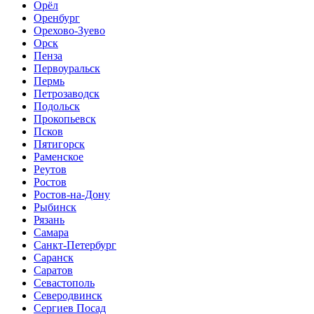
Орёл
Оренбург
Орехово-Зуево
Орск
Пенза
Первоуральск
Пермь
Петрозаводск
Подольск
Прокопьевск
Псков
Пятигорск
Раменское
Реутов
Ростов
Ростов-на-Дону
Рыбинск
Рязань
Самара
Санкт-Петербург
Саранск
Саратов
Севастополь
Северодвинск
Сергиев Посад