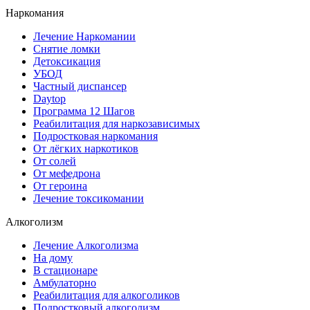
Наркомания
Лечение Наркомании
Снятие ломки
Детоксикация
УБОД
Частный диспансер
Daytop
Программа 12 Шагов
Реабилитация для наркозависимых
Подростковая наркомания
От лёгких наркотиков
От солей
От мефедрона
От героина
Лечение токсикомании
Алкоголизм
Лечение Алкоголизма
На дому
В стационаре
Амбулаторно
Реабилитация для алкоголиков
Подростковый алкоголизм