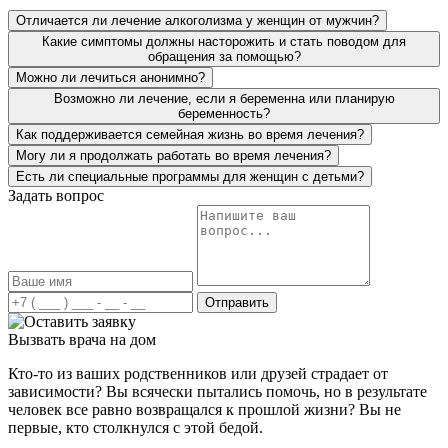
то, что смогли донести до меня, что мне нужно лечение!
Отличается ли лечение алкоголизма у женщин от мужчин?
Какие симптомы должны насторожить и стать поводом для
обращения за помощью?
Можно ли лечиться анонимно?
Возможно ли лечение, если я беременна или планирую
беременность?
Как поддерживается семейная жизнь во время лечения?
Могу ли я продолжать работать во время лечения?
Есть ли специальные программы для женщин с детьми?
Задать вопрос
Я привёз мать в вашу клинику больше года назад. От
алкоголя у неё начались проблемы с сосудами, очень
сильно отекало все тело. Мать сразу направили на
детоксикацию. Для алкоголика со стажем около 10 лет
это очень важно, чтобы привели в чувство организм.
После курса детоксикации, проводилась работа с
Отправить
психологом, различные групповые занятия. Благодарен
вашим специалистам за проделанную работу. Все это
Вызвать врача на дом
время могу наблюдать, как жизнь матери обретает
новые возможности и трезвую жизнь. В ней будто
Кто-то из ваших родственников или друзей страдает от
заново интерес к жизни проснулся.
зависимости? Вы всячески пытались помочь, но в результате
человек все равно возвращался к прошлой жизни? Вы не
первые, кто столкнулся с этой бедой.