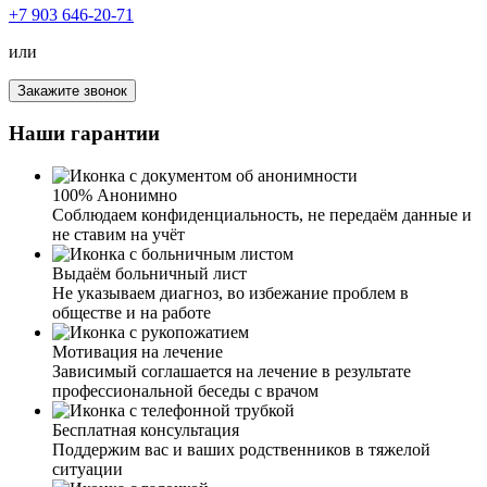
+7 903 646-20-71
Я благодарна вашей клинике за лечение от алкоголизма
у мужа. Спиртное муж не употребляет уже около года.
или
Именно здесь специалисты нашли правильный подход к
супругу и смогли убедить его пройти лечение.
Закажите звонок
Благодаря вам у нас такой отличный результат и знания,
как нам, близким людям, вести себя в подобных
Наши гарантии
ситуациях. Спасибо вам огромное.
100% Анонимно
Соблюдаем конфиденциальность, не передаём данные и
не ставим на учёт
Выдаём больничный лист
Не указываем диагноз, во избежание проблем в
обществе и на работе
Сложно писать весь тот кошмар, который нам с
супругом пришлось пережить. Наш сын стал плотно
Мотивация на лечение
употреблять алкоголь, забросил учебу, пропал интерес к
Зависимый соглашается на лечение в результате
тренировкам. Усугубило ситуацию и расставание с
профессиональной беседы с врачом
девушкой. Два месяца назад моя подруга посоветовала
обратиться к вам. Мы с мужем решили, что надо
Бесплатная консультация
попробовать, и позвонили вам. В течение короткого
Поддержим вас и ваших родственников в тяжелой
времени приехали ваши специалисты, провели беседу с
ситуации
сыном и предложили различные способы лечения. Сын