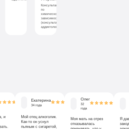
Консультант
исаться
по
химической
саться
зависимости
(консультант-
аддиктолог)
Олег
Екатерина
32
34 года
года
, и
Мой отец алкоголик.
Моя мать на отрез
Я да
Как-то он уснул
отказывалась
зако
вать.
пьяным с сигаретой,
признавать, что у
алког