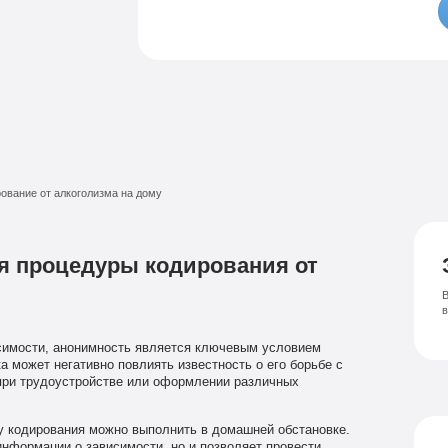
Семейный психолог
Психиатрическая клиника
Лечение соза
Лечение депрессии
ование от алкоголизма на дому
я процедуры кодирования от
В
симости, анонимность является ключевым условием
 может негативно повлиять известность о его борьбе с
 при трудоустройстве или оформлении различных
 кодирования можно выполнить в домашней обстановке.
информации о зависимости, но и позволяет провести