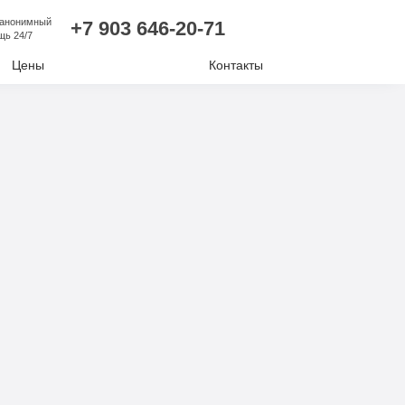
 анонимный
+7 903 646-20-71
щь 24/7
Цены
Контакты
лизм
ий алкоголизм
нудительное лечение
е отравление
ковая наркомания
отиков
комании