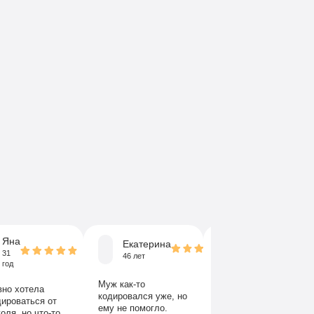
Яна
Екатерина
Николай
31
46 лет
45 лет
год
Муж как-то
Моя сестра сама
вно хотела
кодировался уже, но
попросила меня
дироваться от
ему не помогло.
узнать о
оля, но что-то