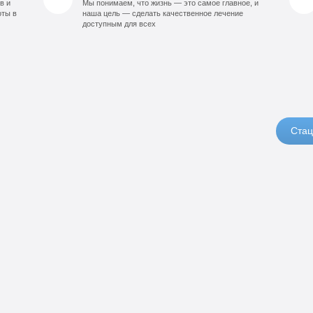
в и
Мы понимаем, что жизнь — это самое главное, и
оты в
наша цель — сделать качественное лечение
доступным для всех
Стац
14
орт
0
990
б
руб
90
б
и