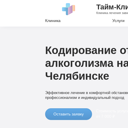
Тайм-Кл
Клиника лечения зав
Клиника
Услуги
Лечение А
Лечение Н
Кодирование о
Вывод из з
алкоголизма на
Кодировани
Челябинске
Наркологи
Психиатри
Эффективное лечение в комфортной обстанов
профессионализм и индивидуальный подход
Стоимость услуг
Оставить заявку
от 7 000 ₽