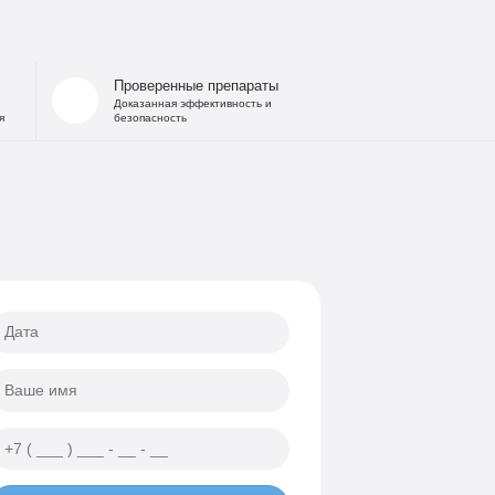
 запоя
на дому
льница при интоксикации
Проверенные препараты
 от похмелья
Доказанная эффективность и
я
безопасность
е гипнозом
ощь
а
еских атак
ии