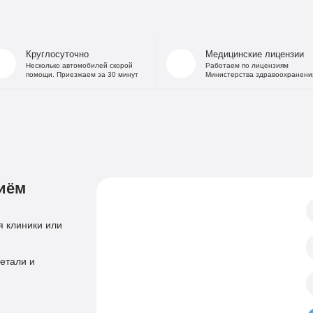
На дому
Капельница от
В стационаре
Капельница 
Частный Вытрезвитель
Капе
Круглосуточно
Медицинские лицензии
Детоксикация от алкоголя
Капельница
Несколько автомобилей скорой
Работаем по лицензиям
помощи. Приезжаем за 30 минут
Министерства здравоохранени
На дому
«Дисульфирам»
Кодирование уколом
«Торпедо»
Двойной блок
«Налтрексон»
«Эспераль»
Кодировани
«Вивитрол»
Приём нарколога
иём
Анонимная пом
Консультация нарколога
Тест на наркотики
Нарколог на дом
 клиники или
Справка нарколог
Скорая наркологическая помощь
Психиатр
етали и
Лечение психоза
Психотерапевт
Лечение панич
Психолог
Лечение игроман