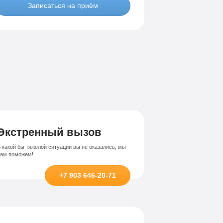
Записаться на приём
Лечение-интернет зависимости
висимости
Экстренный вызов
 какой бы тяжелой ситуации вы не оказались, мы
вам поможем!
+7 903 646-20-71