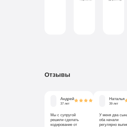
Записаться
Записаться
Зап
Записаться
Записаться
Запи
Отзывы
Андрей
Наталья
37 лет
39 лет
Мы с супругой
У меня два сына
решили сделать
оба начали
кодирование от
регулярно выпи