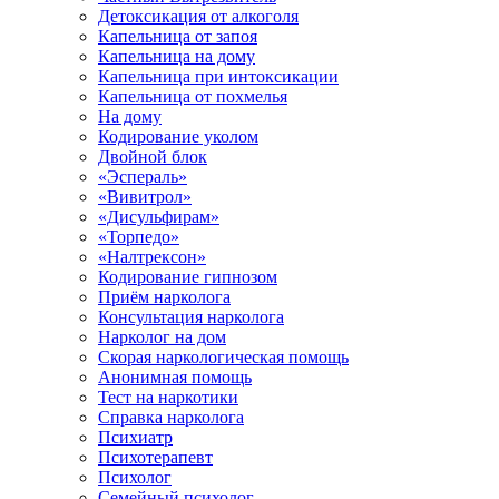
Детоксикация от алкоголя
Капельница от запоя
Капельница на дому
Капельница при интоксикации
Капельница от похмелья
На дому
Кодирование уколом
Двойной блок
«Эспераль»
«Вивитрол»
«Дисульфирам»
«Торпедо»
«Налтрексон»
Кодирование гипнозом
Приём нарколога
Консультация нарколога
Нарколог на дом
Скорая наркологическая помощь
Анонимная помощь
Тест на наркотики
Справка нарколога
Психиатр
Психотерапевт
Психолог
Семейный психолог