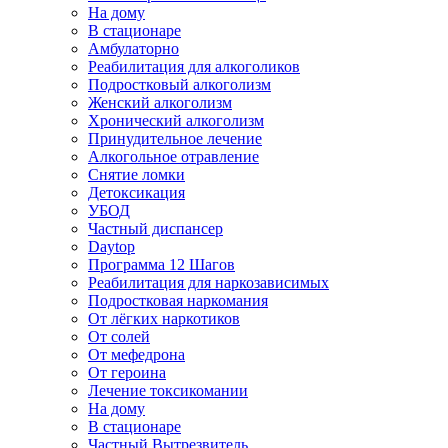
На дому
В стационаре
Амбулаторно
Реабилитация для алкоголиков
Подростковый алкоголизм
Женский алкоголизм
Хронический алкоголизм
Принудительное лечение
Алкогольное отравление
Снятие ломки
Детоксикация
УБОД
Частный диспансер
Daytop
Программа 12 Шагов
Реабилитация для наркозависимых
Подростковая наркомания
От лёгких наркотиков
От солей
От мефедрона
От героина
Лечение токсикомании
На дому
В стационаре
Частный Вытрезвитель