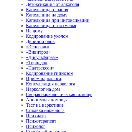
Детоксикация от алкоголя
Капельница от запоя
Капельница на дому
Капельница при интоксикации
Капельница от похмелья
На дому
Кодирование уколом
Двойной блок
«Эспераль»
«Вивитрол»
«Дисульфирам»
«Торпедо»
«Налтрексон»
Кодирование гипнозом
Приём нарколога
Консультация нарколога
Нарколог на дом
Скорая наркологическая помощь
Анонимная помощь
Тест на наркотики
Справка нарколога
Психиатр
Психотерапевт
Психолог
Семейный психолог