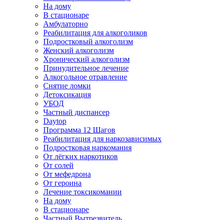
На дому
В стационаре
Амбулаторно
Реабилитация для алкоголиков
Подростковый алкоголизм
Женский алкоголизм
Хронический алкоголизм
Принудительное лечение
Алкогольное отравление
Снятие ломки
Детоксикация
УБОД
Частный диспансер
Daytop
Программа 12 Шагов
Реабилитация для наркозависимых
Подростковая наркомания
От лёгких наркотиков
От солей
От мефедрона
От героина
Лечение токсикомании
На дому
В стационаре
Частный Вытрезвитель