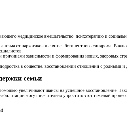
ючающего медицинское вмешательство, психотерапию и социаль
анизма от наркотиков и снятие абстинентного синдрома. Важно 
ециалистов.
и причинами зависимости и формирования новых, здоровых стра
одростка в обществе, восстановлении отношений с родными и д
ддержки семьи
помощью увеличивают шансы на успешное восстановление. Такж
реабилитации могут значительно упростить этот тяжелый процесс
м!